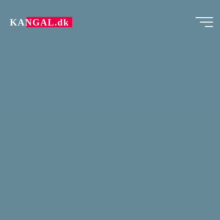
Skip
to
KANGAL.dk
content